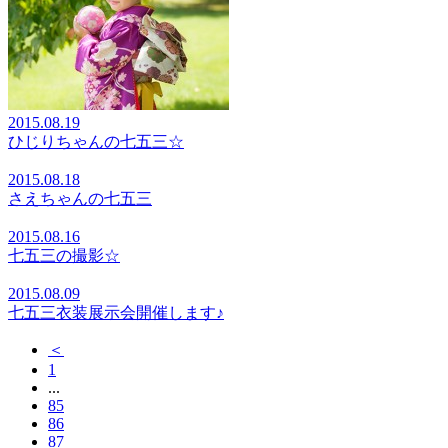
2015.08.19
ひじりちゃんの七五三☆
2015.08.18
さえちゃんの七五三
2015.08.16
七五三の撮影☆
2015.08.09
七五三衣装展示会開催します♪
＜
1
...
85
86
87