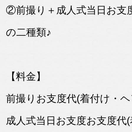
②前撮り＋成人式当日お支
の二種類♪
【料金】
前撮りお支度代(着付け・ヘア
成人式当日お支度お支度代(着