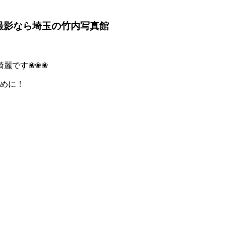
撮影なら埼玉の竹内写真館
綺麗です❀❀❀
早めに！