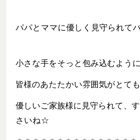
パパとママに優しく見守られてバ
小さな手をそっと包み込むよう
皆様のあたたかい雰囲気がとて
優しいご家族様に見守られて、
さいね☆