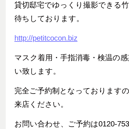
貸切邸宅でゆっくり撮影できる
待ちしております。
http://petitcocon.biz
マスク着用・手指消毒・検温の感
い致します。
完全ご予約制となっております
来店ください。
お問い合わせ、ご予約は0120-753