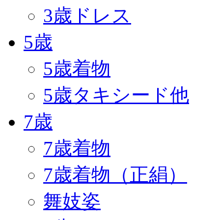
3歳ドレス
5歳
5歳着物
5歳タキシード他
7歳
7歳着物
7歳着物（正絹）
舞妓姿