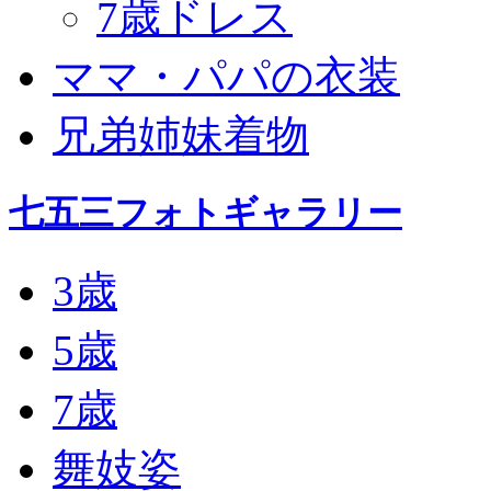
7歳ドレス
ママ・パパの衣装
兄弟姉妹着物
七五三フォトギャラリー
3歳
5歳
7歳
舞妓姿