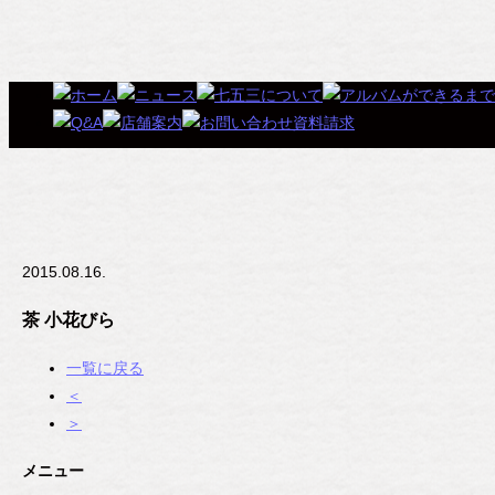
2015.08.16.
茶 小花びら
一覧に戻る
＜
＞
メニュー