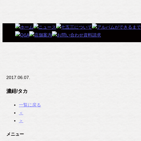
2017.06.07.
濃紺/タカ
一覧に戻る
＜
＞
メニュー