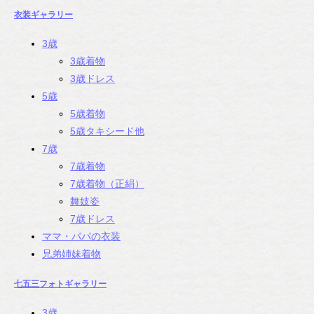
衣装ギャラリー
3歳
3歳着物
3歳ドレス
5歳
5歳着物
5歳タキシード他
7歳
7歳着物
7歳着物（正絹）
舞妓姿
7歳ドレス
ママ・パパの衣装
兄弟姉妹着物
七五三フォトギャラリー
3歳