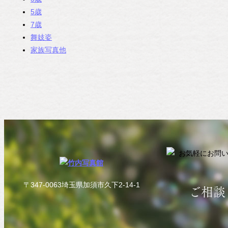
5歳
7歳
舞妓姿
家族写真他
〒347-0063埼玉県加須市久下2-14-1
ご相談