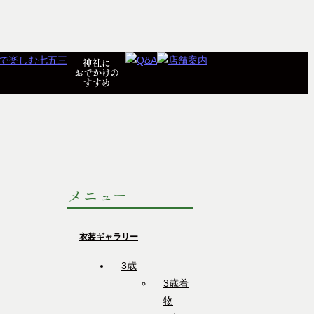
メニュー
衣装ギャラリー
3歳
3歳着
物