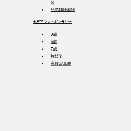
装
兄弟姉妹着物
七五三フォトギャラリー
3歳
5歳
7歳
舞妓姿
家族写真他