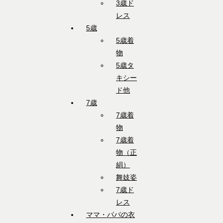
3歳ド
レス
5歳
5歳着
物
5歳タ
キシー
ド他
7歳
7歳着
物
7歳着
物（正
絹）
舞妓姿
7歳ド
レス
ママ・パパの衣