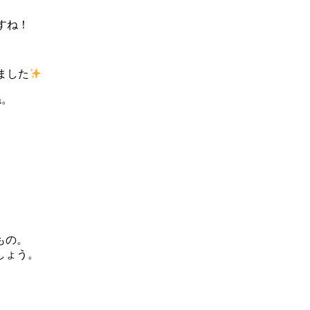
すね！
ました
ね。
もの。
しょう。