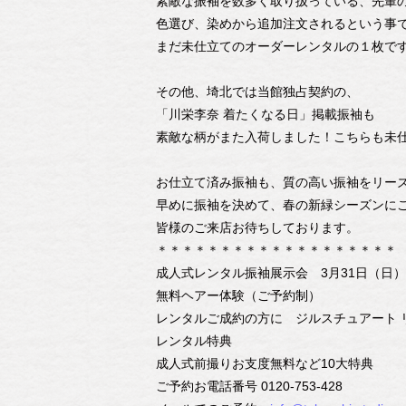
素敵な振袖を数多く取り扱っている、先輩
色選び、染めから追加注文されるという事
まだ未仕立てのオーダーレンタルの１枚で
その他、埼北では当館独占契約の、
「川栄李奈 着たくなる日」掲載振袖も
素敵な柄がまた入荷しました！こちらも未
お仕立て済み振袖も、質の高い振袖をリー
早めに振袖を決めて、春の新緑シーズンに
皆様のご来店お待ちしております。
＊＊＊＊＊＊＊＊＊＊＊＊＊＊＊＊＊＊＊
成人式レンタル振袖展示会 3月31日（日
無料ヘアー体験（ご予約制）
レンタルご成約の方に ジルスチュアート 
レンタル特典
成人式前撮りお支度無料など10大特典
ご予約お電話番号 0120-753-428