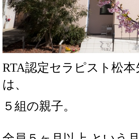
RTA認定セラピスト松
は、
５組の親子。
全員５ヶ月以上 という